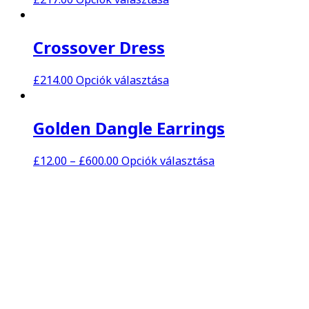
Crossover Dress
£
214.00
Opciók választása
Golden Dangle Earrings
£
12.00
–
£
600.00
Opciók választása
Metal Leaf Earrings
£
123.00
–
£
150.00
Opciók választása
Vélemény, hozzászólás?
Az e-mail-címet nem tesszük közzé.
A kötelező mezőket
*