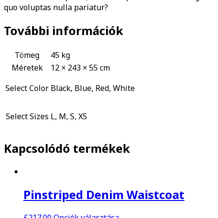
quo voluptas nulla pariatur?
További információk
Tömeg
45 kg
Méretek
12 × 243 × 55 cm
Select Color
Black, Blue, Red, White
Select Sizes
L, M, S, XS
Kapcsolódó termékek
Pinstriped Denim Waistcoat
£
217.00
Opciók választása