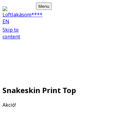
Menu
Home
Skip to
Book Online
Loftlakásom**** EN
content
Apartments
Gallery
Rooftop wellness
Things to see
Contact
HU
Snakeskin Print Top
Akció!