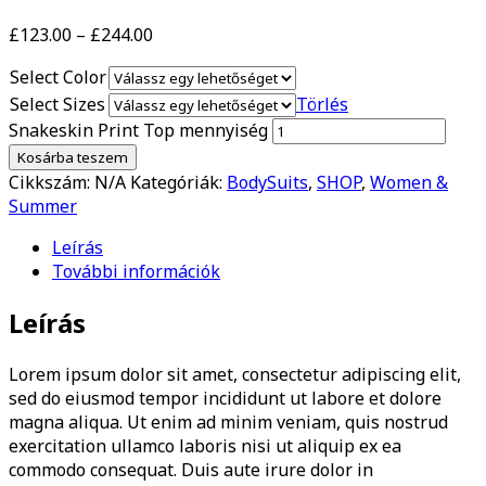
£
123.00
–
£
244.00
Select Color
Select Sizes
Törlés
Snakeskin Print Top mennyiség
Kosárba teszem
Cikkszám:
N/A
Kategóriák:
BodySuits
,
SHOP
,
Women &
Summer
Leírás
További információk
Leírás
Lorem ipsum dolor sit amet, consectetur adipiscing elit,
sed do eiusmod tempor incididunt ut labore et dolore
magna aliqua. Ut enim ad minim veniam, quis nostrud
exercitation ullamco laboris nisi ut aliquip ex ea
commodo consequat. Duis aute irure dolor in