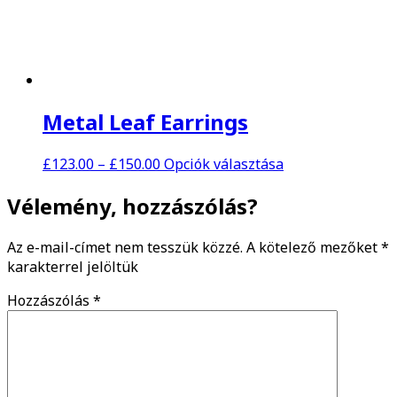
karakterrel jelöltük
Hozzászólás
*
Név
*
E-mail cím
*
Honlap
Kategóriák
Nincs kategória