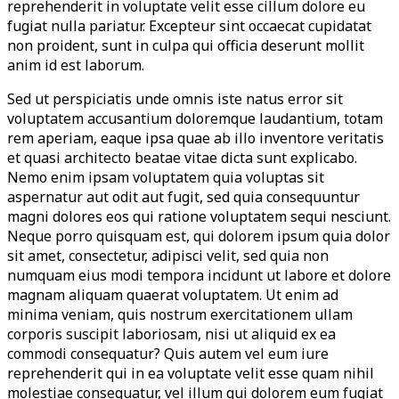
reprehenderit in voluptate velit esse cillum dolore eu
fugiat nulla pariatur. Excepteur sint occaecat cupidatat
non proident, sunt in culpa qui officia deserunt mollit
anim id est laborum.
Sed ut perspiciatis unde omnis iste natus error sit
voluptatem accusantium doloremque laudantium, totam
rem aperiam, eaque ipsa quae ab illo inventore veritatis
et quasi architecto beatae vitae dicta sunt explicabo.
Nemo enim ipsam voluptatem quia voluptas sit
aspernatur aut odit aut fugit, sed quia consequuntur
magni dolores eos qui ratione voluptatem sequi nesciunt.
Neque porro quisquam est, qui dolorem ipsum quia dolor
sit amet, consectetur, adipisci velit, sed quia non
numquam eius modi tempora incidunt ut labore et dolore
magnam aliquam quaerat voluptatem. Ut enim ad
minima veniam, quis nostrum exercitationem ullam
corporis suscipit laboriosam, nisi ut aliquid ex ea
commodi consequatur? Quis autem vel eum iure
reprehenderit qui in ea voluptate velit esse quam nihil
molestiae consequatur, vel illum qui dolorem eum fugiat